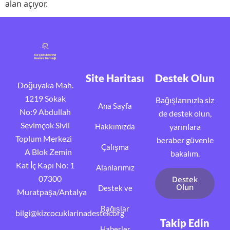
alan açıyor.
Site Haritası
Destek Olun
Doğuyaka Mah.
1219 Sokak
Bağışlarınızla siz
Ana Sayfa
No:9 Abdullah
de destek olun,
Sevimçok Sivil
Hakkımızda
yarınlara
Toplum Merkezi
beraber güvenle
Çalışma
A Blok Zemin
bakalım.
Kat İç Kapı No: 1
Alanlarımız
07300
Destek
Olun
Destek ve
Muratpaşa/Antalya
Bağışlar
bilgi@kizcocuklarinadestek.org
Takip Edin
Haberler