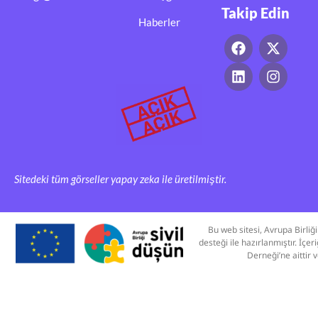
Takip Edin
Haberler
Sitedeki tüm görseller yapay zeka ile üretilmiştir.
Bu web sitesi, Avrupa Birli
desteği ile hazırlanmıştır. İç
Derneği’ne aittir 