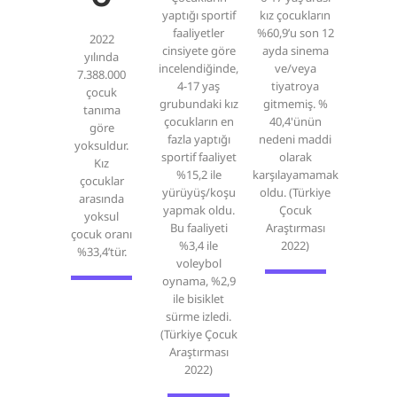
yaptığı sportif
kız çocukların
faaliyetler
%60,9’u son 12
2022
cinsiyete göre
ayda sinema
yılında
incelendiğinde,
ve/veya
7.388.000
4-17 yaş
tiyatroya
çocuk
grubundaki kız
gitmemiş. %
tanıma
çocukların en
40,4'ünün
göre
fazla yaptığı
nedeni maddi
yoksuldur.
sportif faaliyet
olarak
Kız
%15,2 ile
karşılayamamak
çocuklar
yürüyüş/koşu
oldu. (Türkiye
arasında
yapmak oldu.
Çocuk
yoksul
Bu faaliyeti
Araştırması
çocuk oranı
%3,4 ile
2022)
%33,4’tür.
voleybol
oynama, %2,9
ile bisiklet
sürme izledi.
(Türkiye Çocuk
Araştırması
2022)