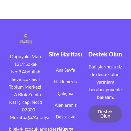
Site Haritası
Destek Olun
Doğuyaka Mah.
1219 Sokak
Bağışlarınızla siz
Ana Sayfa
No:9 Abdullah
de destek olun,
Sevimçok Sivil
Hakkımızda
yarınlara
Toplum Merkezi
beraber güvenle
Çalışma
A Blok Zemin
bakalım.
Kat İç Kapı No: 1
Alanlarımız
07300
Destek
Olun
Destek ve
Muratpaşa/Antalya
Bağışlar
bilgi@kizcocuklarinadestek.org