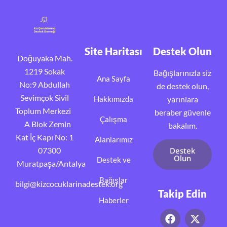
Site Haritası
Destek Olun
Doğuyaka Mah.
1219 Sokak
Bağışlarınızla siz
Ana Sayfa
No:9 Abdullah
de destek olun,
Sevimçok Sivil
Hakkımızda
yarınlara
Toplum Merkezi
beraber güvenle
Çalışma
A Blok Zemin
bakalım.
Kat İç Kapı No: 1
Alanlarımız
07300
Destek
Olun
Destek ve
Muratpaşa/Antalya
Bağışlar
bilgi@kizcocuklarinadestek.org
Takip Edin
Haberler