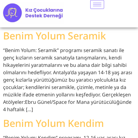
Benim Yolum Seramik
“Benim Yolum: Seramik” programı seramik sanatı ile
genç kızların seramik sanatıyla tanışmalarını, kendi
hikayelerini yaratmalarını ve bu alana dair bilgi sahibi
olmalarını hedefliyor. Antalya’da yaşayan 14-18 yaş arası
genç kızlarla yürüttüğümüz bu yaratıcı yolculukta kız
çocuklar; kendilerini seramikle, çizimle, metinle ya da
müzikle ifade etmenin yollarını keşfediyor. Gerçekleşen
Atölyeler:Ebru Günel/Space for Mana yürütücülüğünde
4 haftalık […]
Benim Yolum Kendim
“Benim Yolum: Kendim” programı, 12-16 yaş arası kız